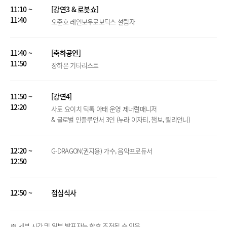
11:10 ~
[강연3 & 로봇쇼]
11:40
오준호 레인보우로보틱스 설립자
11:40 ~
[축하공연]
11:50
장하은 기타리스트
11:50 ~
[강연4]
12:20
사토 요이치 틱톡 아태 운영 제너럴매니저
& 글로벌 인플루언서 3인 (누라 이자티, 챔보, 릴리언니)
12:20 ~
G-DRAGON(권지용) 가수, 음악프로듀서
12:50
12:50 ~
점심식사
※ 세부 시간 및 일부 발표자는 향후 조정될 수 있음