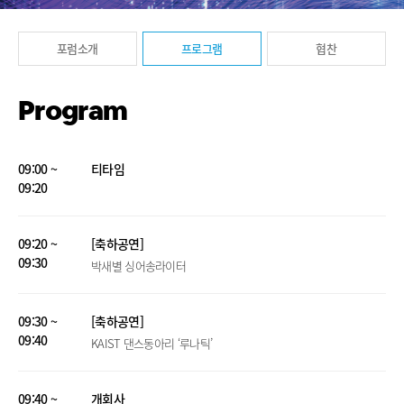
포럼소개
프로그램
협찬
Program
09:00 ~
티타임
09:20
09:20 ~
[축하공연]
09:30
박새별 싱어송라이터
09:30 ~
[축하공연]
09:40
KAIST 댄스동아리 ‘루나틱’
09:40 ~
개회사