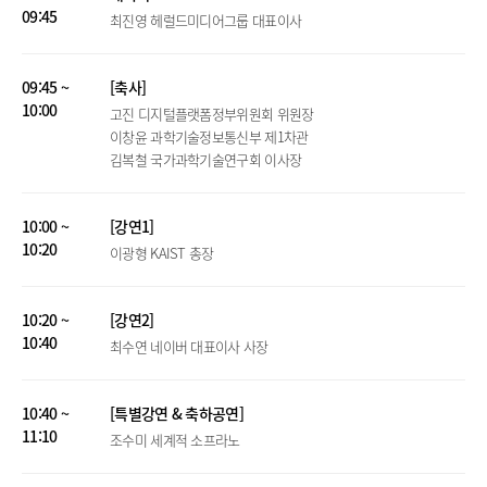
09:45
최진영 헤럴드미디어그룹 대표이사
09:45 ~
[축사]
10:00
고진 디지털플랫폼정부위원회 위원장
이창윤 과학기술정보통신부 제1차관
김복철 국가과학기술연구회 이사장
10:00 ~
[강연1]
10:20
이광형 KAIST 총장
10:20 ~
[강연2]
10:40
최수연 네이버 대표이사 사장
10:40 ~
[특별강연 & 축하공연]
11:10
조수미 세계적 소프라노